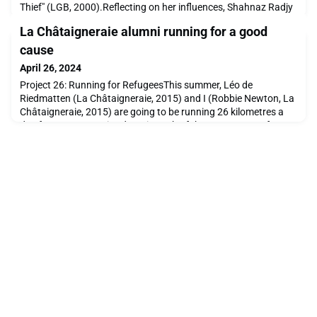
Thief" (LGB, 2000).Reflecting on her influences, Shahnaz Radjy
shares, "Two of my greatest influences growing up were my
La Châtaigneraie alumni running for a good
older brother, who introduced me to Dungeons & Dragons and
the world of fantasy, and going to Ecolint. Corny, but true. Both
cause
contributed to the foundations that
April 26, 2024
Project 26: Running for RefugeesThis summer, Léo de
Riedmatten (La Châtaigneraie, 2015) and I (Robbie Newton, La
Châtaigneraie, 2015) are going to be running 26 kilometres a
day for 26 consecutive days, in each of the 26 Cantons of
Switzerland, and in doing so, we are hoping to raise 26,000
CHFs for Sportegration. The project, which we’re calling
“Project 26”, will kickstart in Geneva on Wednesday