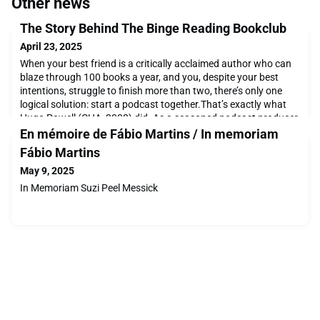
Other news
The Story Behind The Binge Reading Bookclub
April 23, 2025
When your best friend is a critically acclaimed author who can
blaze through 100 books a year, and you, despite your best
intentions, struggle to finish more than two, there’s only one
logical solution: start a podcast together.That’s exactly what
Hugo Powell (CHA, 2008) did. As a seasoned podcast producer,
Hugo had the skills and the title. And when he pitched the idea
En mémoire de Fábio Martins / In memoriam
to his old friend, writer N
Fábio Martins
May 9, 2025
In Memoriam Suzi Peel Messick