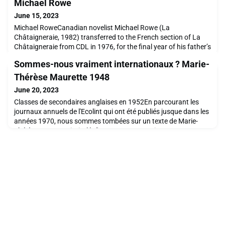
Michael Rowe
June 15, 2023
Michael RoweCanadian novelist Michael Rowe (La
Châtaigneraie, 1982) transferred to the French section of La
Châtaigneraie from CDL in 1976, for the final year of his father’s
four-year diplomatic posting to the U.N. Hélène Forneris in
Sommes-nous vraiment internationaux ? Marie-
1979Michael remembers the school and his new friends there
as warm and welcoming. He reserves his highest praise and
Thérèse Maurette 1948
affection for his homeroom teacher, Mme. Hélène
June 20, 2023
Classes de secondaires anglaises en 1952En parcourant les
journaux annuels de l'Ecolint qui ont été publiés jusque dans les
années 1970, nous sommes tombées sur un texte de Marie-
Thérèse Maurette intitulé : "Sommes-nous vraiment
internationaux ?".La première femme Directrice de l'Ecolint qui
comme on le sait, n'avait pas la langue dans sa poche, répond
au texte d'un élève s'offusquant des tenues d