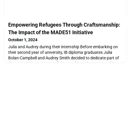
Empowering Refugees Through Craftsmanship:
The Impact of the MADE51 Initiative
October 1, 2024
Julia and Audrey during their internship Before embarking on
their second year of university, IB diploma graduates Julia
Bolan-Campbell and Audrey Smith decided to dedicate part of
their summer to a meaningful internship with MADE51. This
unique initiative, launched by the United Nations High
Commissioner for Refugees (UNHCR), aims to empower
refugees by showcasing their artisanal talents to globa