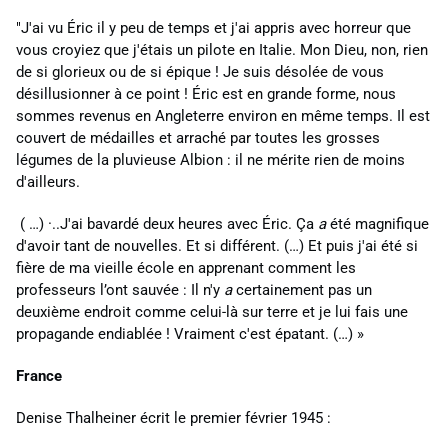
"J'ai vu Éric il y peu de temps et j'ai appris avec horreur que
vous croyiez que j'étais un pilote en Italie. Mon Dieu, non, rien
de si glorieux ou de si épique ! Je suis désolée de vous
désillusionner à ce point ! Éric est en grande forme, nous
sommes revenus en Angleterre environ en
même temps. Il
est
couvert
de
médailles et arraché par toutes les grosses
légumes de la pluvieuse Albion : il ne mérite rien de moins
d'ailleurs.
( …)
·..J'ai
bavardé
deux
heures avec Éric. Ça
a
été magnifique
d'avoir tant de nouvelles. Et si différent. (…) Et puis j'ai été si
fière de ma vieille école en apprenant comment les
professeurs
l’ont
sauvée :
Il
n'y
a
certainement pas
un
deuxième endroit comme celui-là sur terre
et je lui fais une
propagande endiablée
!
Vraiment c'est épatant. (…) »
France
Denise Thalheiner écrit le premier février 1945 :