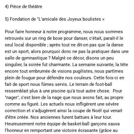
4) Pièce
de théâtre
5) Fondation de "L’amicale des Joyeux boulistes »
Pour faire honneur à notre programme, nous nous sommes
retrouvés sur un ring de boxe pour danser, c'était, paraît-il le
seul local disponible ; après tout ne dit-on
pas
que la danse
est un sport, alors pourquoi donc ne pas la pratiquer dans une
salle de gymnastique ? Malgré ce décor, disons un peu
singulier, la soirée fut charmante. La semaine suivante, la tête
encore tout embrumée de visions pugilistes, nous partîmes
plein de fougue pour
dé
fendre nos couleurs. Cette fois-ci en
fait de sport nous fûmes servis. Le terrain de foot-ball
ressemblait plus
à
une piscine qu'à tout autre chose. Pour
"nager", c'est bien de la nage que nous avons fait, au propre
comme au figuré. Les actuels nous infligèrent une sévère
correction et s'adjugèrent ainsi la coupe de Noël qui venait
d’être créée. Nos anciennes furent battues à leur tour.
Heureusement notre équipe de basket-ball garçons sauva
l'honneur en remportant une victoire écrasante (grâce au