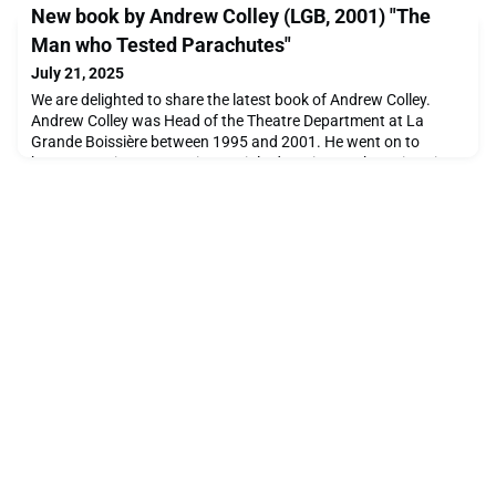
New book by Andrew Colley (LGB, 2001) "The
Man who Tested Parachutes"
July 21, 2025
We are delighted to share the latest book of Andrew Colley.
Andrew Colley was Head of the Theatre Department at La
Grande Boissière between 1995 and 2001. He went on to
become Senior Lecturer in Special Education at The University
of East London and has written a number of books about
special education, inclusion and social justice for publishers
including Routledge. The book covers the remarkable