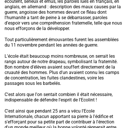
écoutent, sérieux et émus, les paroles Iues en français, en
anglais, en allemand : description des maux causes par la
guerre, angoisse des hommes devant ce fléau dont
l'humanité a tant de peine à se débarrasser, paroles
d'espoir vers une compréhension fraternelle, telle que nous
nous efforçons de la développer.
Tout particulièrement émouvantes furent les assemblées
du 11 novembre pendant les années de guerre.
L'école était beaucoup moins nombreuse, on serrait les
rangs autour de notre drapeau, symbolisant la fraternité.
Bon nombre d'élèves avaient souffert directement de la
cruauté des hommes. Plus d'un avaient connu les camps
de concentration, les fuites clandestines, voire les
passages sous les barbelés.
C'est alors que l'on sentait combien il était nécessaire,
indispensable de défendre l'esprit de l'Ecolint !
C'est ainsi que pendant 25 ans a vécu l'Ecole
Internationale, chacun apportant sa pierre à l'édifice et
s'efforçant pour sa petite part de contribuer à l'érection
d'un monde meilleur où la bonne volonté règnerait entre