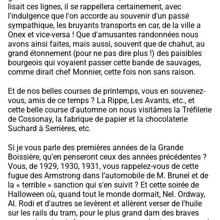
lisait ces lignes, il se rappellera certainement, avec
l'indulgence que l'on accorde au souvenir d'un passé
sympathique, les bruyants transports en car, de la ville a
Onex et vice-versa ! Que d'amusantes randonnées nous
avons ainsi faites, mais aussi, souvent que de chahut, au
grand étonnement (pour ne pas dire plus !) des paisibles
bourgeois qui voyaient passer cette bande de sauvages,
comme dirait chef Monnier, cette fois non sans raison.
Et de nos belles courses de printemps, vous en souvenez-
vous, amis de ce temps ? La Rippe, Les Avants, etc., et
cette belle course d'automne on nous visitâmes la Tréfilerie
de Cossonay, la fabrique de papier et la chocolaterie
Suchard à Serrières, etc.
Si je vous parle des premières années de la Grande
Boissière, qu'en penseront ceux des années précédentes ?
Vous, de 1929, 1930, 1931, vous rappelez-vous de cette
fugue des Armstrong dans l’automobile de M. Brunel et de
la « terrible » sanction qui s'en suivit ? Et cette soirée de
Halloween où, quand tout le monde dormait, Nel. Ordway,
Al. Rodi et d'autres se levèrent et allèrent verser de l'huile
sur les rails du tram, pour le plus grand dam des braves