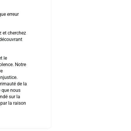
ue erreur
ez et cherchez
 découvrant
t le
olence. Notre
re
injustice.
primauté de la
ge que nous
ndé sur la
 par la raison