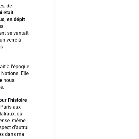
es, de
i était
us, en dépit
us
ent se vantait
un verre à
os
ait à l’époque
 Nations. Elle
de nous
e.
r l’histoire
 Paris aux
alraux, qui
 pense, même
spect d’autrui
vies dans ma