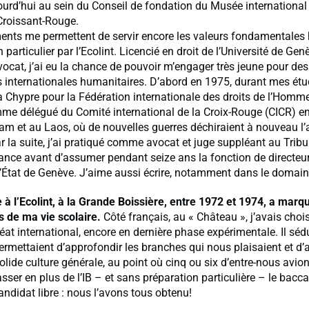
ourd’hui au sein du Conseil de fondation du Musée international 
Croissant-Rouge.
nts me permettent de servir encore les valeurs fondamentales
particulier par l’Ecolint. Licencié en droit de l’Université de Genè
vocat, j’ai eu la chance de pouvoir m’engager très jeune pour des
 internationales humanitaires. D’abord en 1975, durant mes étu
à Chypre pour la Fédération internationale des droits de l’Homme
mme délégué du Comité international de la Croix-Rouge (CICR) e
am et au Laos, où de nouvelles guerres déchiraient à nouveau l
r la suite, j’ai pratiqué comme avocat et juge suppléant au Trib
ance avant d’assumer pendant seize ans la fonction de directeu
e l’État de Genève. J’aime aussi écrire, notamment dans le domain
 l’Ecolint, à la Grande Boissière, entre 1972 et 1974, a marqu
s de ma vie scolaire.
Côté français, au « Château », j’avais chois
at international, encore en dernière phase expérimentale. Il sédu
ermettaient d’approfondir les branches qui nous plaisaient et d’
olide culture générale, au point où cinq ou six d’entre-nous avions
sser en plus de l’IB – et sans préparation particulière – le bacc
andidat libre : nous l’avons tous obtenu!