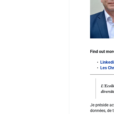
Find out mor
Linked
Les Ch
L’Ecoli
diversit
Je préside ac
données, de t