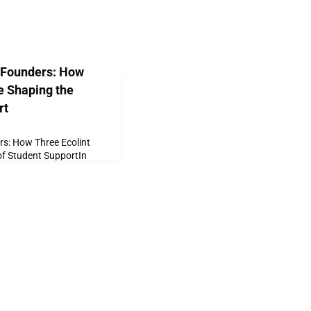
-Founders: How
e Shaping the
rt
s: How Three Ecolint
of Student SupportIn
regorio walked out of La
lomas in hand and their
 enrolled at different
ooted in years of shared
d strong. Today, that