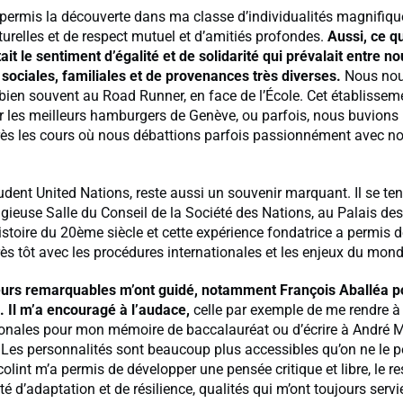
 permis la découverte dans ma classe d’individualités magnifiqu
lturelles et de respect mutuel et d’amitiés profondes.
Aussi, ce qu
tait le sentiment d’égalité et de solidarité qui prévalait entre no
 sociales, familiales et de provenances très diverses.
Nous no
bien souvent au Road Runner, en face de l’École. Cet établissem
r les meilleurs hamburgers de Genève, ou parfois, nous buvions 
près les cours où nous débattions parfois passionnément avec n
udent United Nations, reste aussi un souvenir marquant. Il se ten
igieuse Salle du Conseil de la Société des Nations, au Palais des
’histoire du 20ème siècle et cette expérience fondatrice a permis 
très tôt avec les procédures internationales et les enjeux du mond
urs remarquables m’ont guidé, notamment François Aballéa pou
s. Il m’a encouragé à l’audace,
celle par exemple de me rendre à
ionales pour mon mémoire de baccalauréat ou d’écrire à André M
 Les personnalités sont beaucoup plus accessibles qu’on ne le
colint m’a permis de développer une pensée critique et libre, le re
té d’adaptation et de résilience, qualités qui m’ont toujours ser