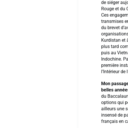
de siéger auj
Rouge et du 
Ces engageme
transmises en 
du brevet d’a
organisations
Kurdistan et 
plus tard co
puis au Vietn
Indochine. Pa
première inst
l’Intérieur d
Mon passage à
belles année
du Baccalauré
options qui p
ailleurs une s
insensé de pa
français en c