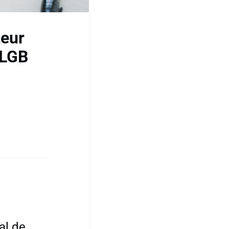
teur
 LGB
al de