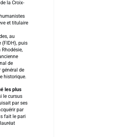
de la Croix-
 humanistes
ve et titulaire
des, au
 (FIDH), puis
n Rhodésie,
’ancienne
unal de
r général de
e historique.
é les plus
i le cursus
isait par ses
acquérir par
 fait le pari
alauréat