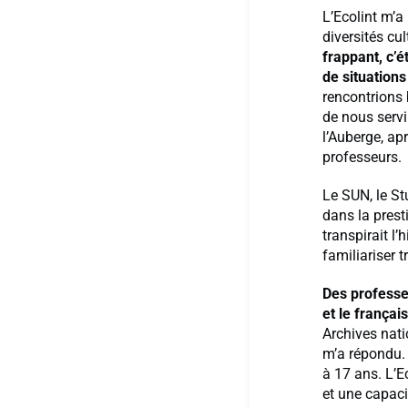
L’Ecolint m’a
diversités cu
frappant, c’é
de situations
rencontrions 
de nous servi
l’Auberge, a
professeurs.
Le SUN, le St
dans la prest
transpirait l
familiariser 
Des professe
et le françai
Archives nat
m’a répondu.
à 17 ans. L’E
et une capaci