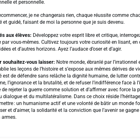
nnelle et personnelle.
recommencer, je ne changerais rien, chaque réussite comme chaq
 et guidé, faisant de moi la personne que je suis devenu.
és aux élèves:
Développez votre esprit libre et critique, interrog
par vous-mêmes. Cultivez toujours votre curiosité en lisant, en
idées et d’autres horizons. Ayez l’audace d’oser et d’agir.
r souhaitez-vous laisser:
Notre monde, ébranlé par l’irrationnel e
blie les leçons de l’histoire et s’expose aux mêmes dérives de vi
é est de défendre sans relâche la dignité humaine, de lutter cont
e, l’ignorance et la brutalité, et de refuser l’indifférence face à l’
 de rejeter la guerre comme solution et d’affirmer avec force la 
u dialogue et du multilatéralisme. Dans ce choix réside l’hérita
ettre : un humanisme actif et une volonté de bâtir un monde fo
ser et d’aimer, la solidarité et la conviction que l’avenir se gagne
s armes.