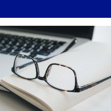
 account
Home
News
About
Events
History
Conn
 visits
Ressources