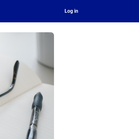
ect
Log in