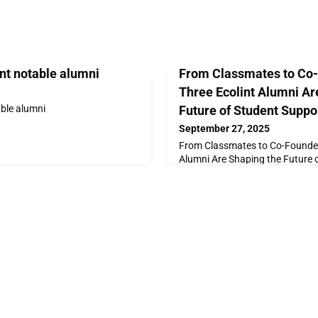
int notable alumni
From Classmates to Co
Three Ecolint Alumni Ar
able alumni
Future of Student Suppo
September 27, 2025
From Classmates to Co-Founder
Alumni Are Shaping the Future 
2021, Santiago, Quentin, and G
Grande Boissière with their dip
eyes set on London. Though they
universities, their friendship—r
memories since Year 7—remaine
same bond has evolved into